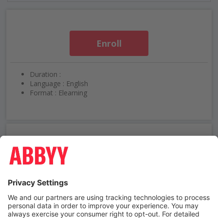
Enroll
Duration :
Language : English
Format : Elearning
Need help using ABBYY University?
Contact us