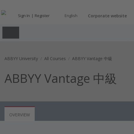
Sign In
Register
English
Corporate website
ABBYY University
All Courses
ABBYY Vantage 中級
ABBYY Vantage 中級
OVERVIEW